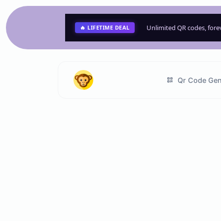
Unlimited QR codes, for
🔥 LIFETIME DEAL
Qr Code Gen