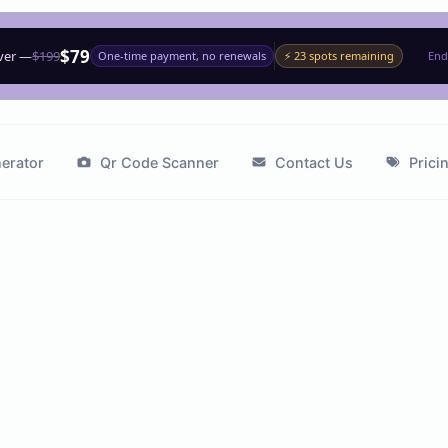
$79
ever —
$199
One-time payment, no renewals
⚡ 23 spots remaining
End
erator
Qr Code Scanner
Contact Us
Prici