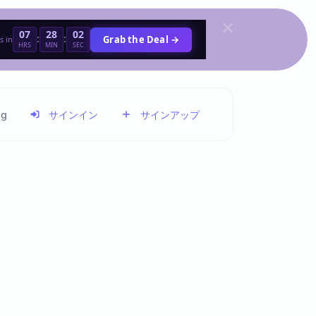
07
28
02
:
:
Grab the Deal →
s in
HRS
MIN
SEC
ng
サインイン
サインアップ