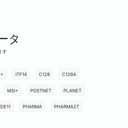
レータ
ます
5+
ITF14
C128
C128A
MSI+
POSTNET
PLANET
DE11
PHARMA
PHARMA2T