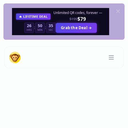
Unlimited QR codes, forever —
🔥 LIFETIME DEAL
$79
$199
26
50
35
:
:
Grab the Deal →
HRS
MIN
SEC