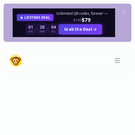
Unlimited QR codes, forever —
🔥 LIFETIME DEAL
$79
$199
01
28
04
:
:
Grab the Deal →
HRS
MIN
SEC