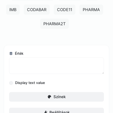
IMB
CODABAR
CODE11
PHARMA
PHARMA2T
Érték
Display text value
Színek
Beállítások