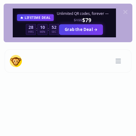
Unlimited QR codes, forever —
🔥 LIFETIME DEAL
$79
$199
28
10
52
:
:
Grab the Deal →
HRS
MIN
SEC