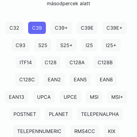
másodpercek alatt
C32
C39
C39+
C39E
C39E+
C93
S25
S25+
I25
I25+
ITF14
C128
C128A
C128B
C128C
EAN2
EAN5
EAN8
EAN13
UPCA
UPCE
MSI
MSI+
POSTNET
PLANET
TELEPENALPHA
TELEPENNUMERIC
RMS4CC
KIX