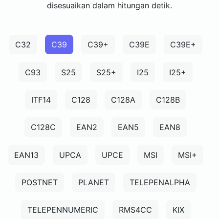
disesuaikan dalam hitungan detik.
C32
C39
C39+
C39E
C39E+
C93
S25
S25+
I25
I25+
ITF14
C128
C128A
C128B
C128C
EAN2
EAN5
EAN8
EAN13
UPCA
UPCE
MSI
MSI+
POSTNET
PLANET
TELEPENALPHA
TELEPENNUMERIC
RMS4CC
KIX