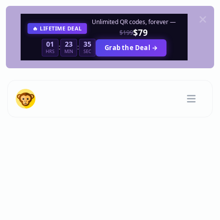
Unlimited QR codes, forever —
🔥 LIFETIME DEAL
$79
$199
01
23
35
:
:
Grab the Deal →
HRS
MIN
SEC