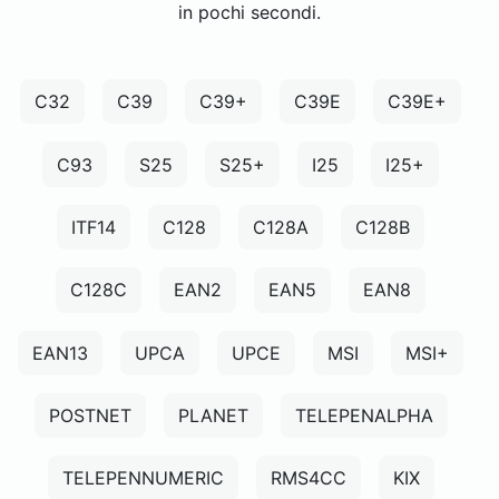
in pochi secondi.
C32
C39
C39+
C39E
C39E+
C93
S25
S25+
I25
I25+
ITF14
C128
C128A
C128B
C128C
EAN2
EAN5
EAN8
EAN13
UPCA
UPCE
MSI
MSI+
POSTNET
PLANET
TELEPENALPHA
TELEPENNUMERIC
RMS4CC
KIX