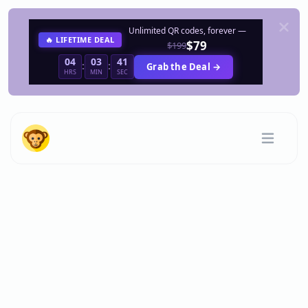
Unlimited QR codes, forever —
🔥 LIFETIME DEAL
$79
$199
04
03
41
:
:
Grab the Deal →
HRS
MIN
SEC