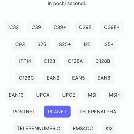
in pochi secondi.
C32
C39
C39+
C39E
C39E+
C93
S25
S25+
I25
I25+
ITF14
C128
C128A
C128B
C128C
EAN2
EAN5
EAN8
EAN13
UPCA
UPCE
MSI
MSI+
POSTNET
PLANET
TELEPENALPHA
TELEPENNUMERIC
RMS4CC
KIX