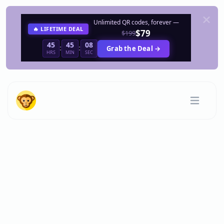
Unlimited QR codes, forever —
🔥 LIFETIME DEAL
$79
$199
45
45
08
:
:
Grab the Deal →
HRS
MIN
SEC