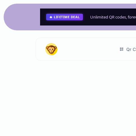
Unlimited QR codes, for
🔥 LIFETIME DEAL
Qr C