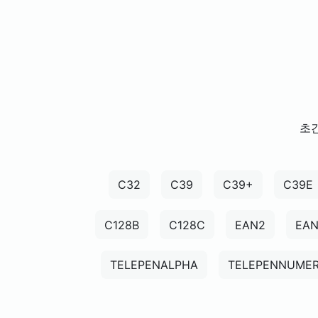
초간
C32
C39
C39+
C39E
C128B
C128C
EAN2
EA
TELEPENALPHA
TELEPENNUMER