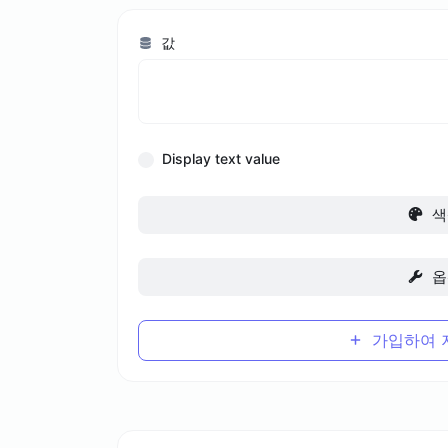
값
Display text value
색
옵
가입하여 