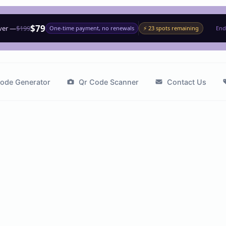
$79
ever —
$199
One-time payment, no renewals
⚡ 23 spots remaining
End
ode Generator
Qr Code Scanner
Contact Us