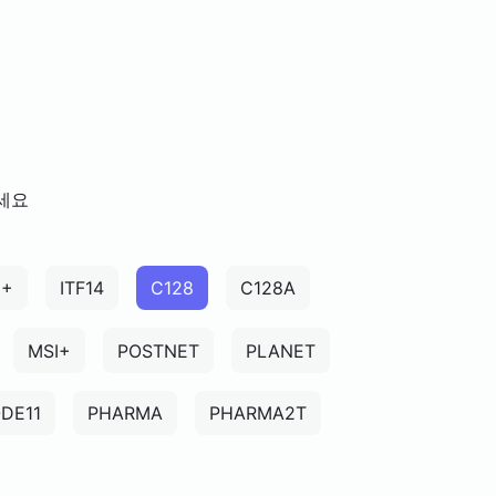
하세요
5+
ITF14
C128
C128A
MSI+
POSTNET
PLANET
DE11
PHARMA
PHARMA2T