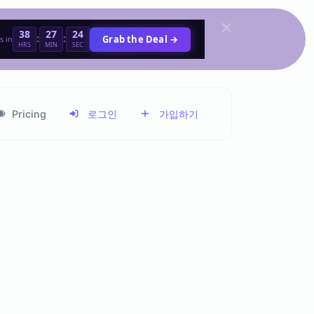
38
27
24
:
:
Grab the Deal →
s in
HRS
MIN
SEC
Pricing
로그인
가입하기