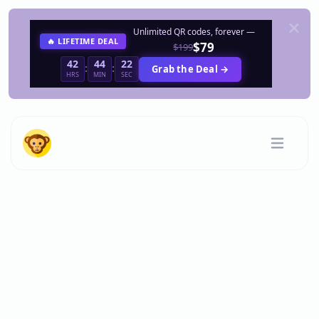
Unlimited QR codes, forever —
🔥 LIFETIME DEAL
$79
$199
42
44
22
:
:
Grab the Deal →
HRS
MIN
SEC