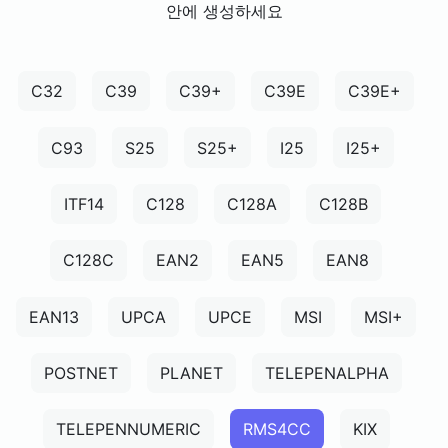
안에 생성하세요
C32
C39
C39+
C39E
C39E+
C93
S25
S25+
I25
I25+
ITF14
C128
C128A
C128B
C128C
EAN2
EAN5
EAN8
EAN13
UPCA
UPCE
MSI
MSI+
POSTNET
PLANET
TELEPENALPHA
TELEPENNUMERIC
RMS4CC
KIX