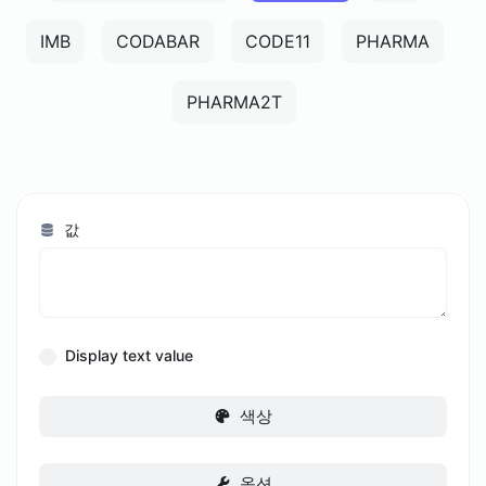
IMB
CODABAR
CODE11
PHARMA
PHARMA2T
값
Display text value
색상
옵션