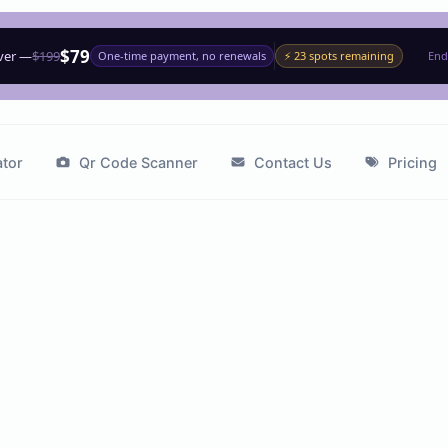
$79
ever —
$199
One-time payment, no renewals
⚡ 23 spots remaining
End
tor
Qr Code Scanner
Contact Us
Pricing