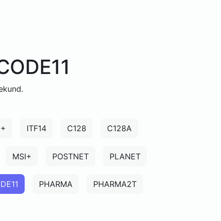
 CODE11
ekund.
5+
ITF14
C128
C128A
MSI+
POSTNET
PLANET
DE11
PHARMA
PHARMA2T