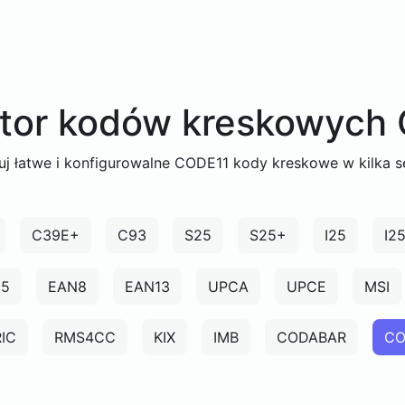
tor kodów kreskowych
uj łatwe i konfigurowalne CODE11 kody kreskowe w kilka s
C39E+
C93
S25
S25+
I25
I2
N5
EAN8
EAN13
UPCA
UPCE
MSI
IC
RMS4CC
KIX
IMB
CODABAR
CO