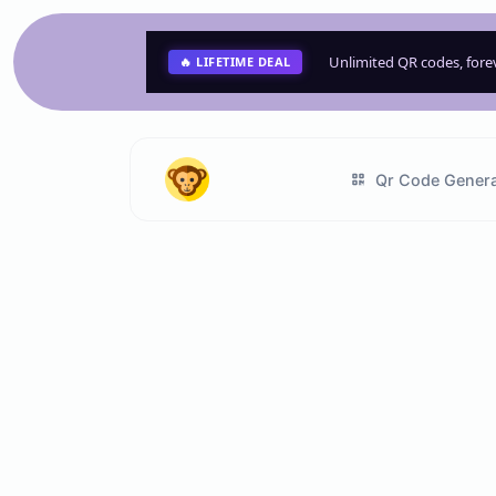
Unlimited QR codes, for
🔥 LIFETIME DEAL
Qr Code Genera