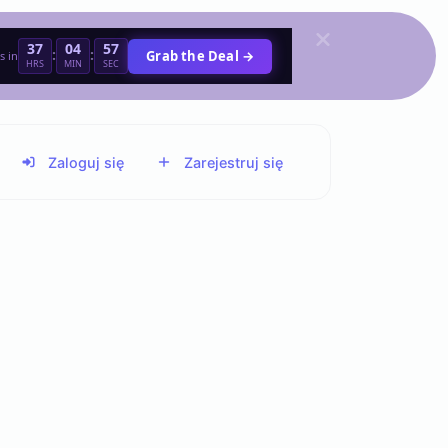
37
04
57
:
:
Grab the Deal →
s in
HRS
MIN
SEC
Zaloguj się
Zarejestruj się