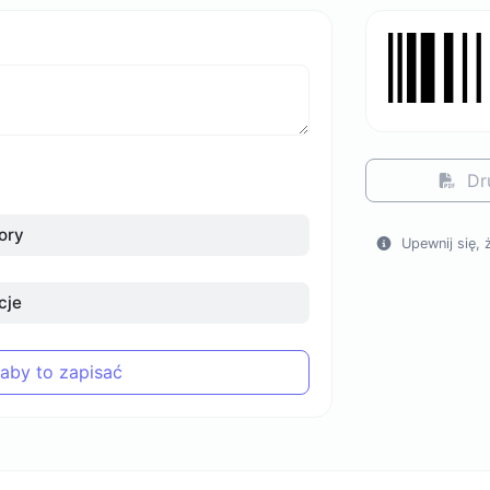
Dr
ory
Upewnij się,
cje
 aby to zapisać